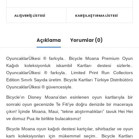
ALIŞVERIŞ LISTESI
KARŞILAŞTIRMA LISTESI
Açıklama
Yorumlar (0)
OyuncaklarÜlkesi ® farkıyla.. Bicycle Moana Premium Oyun
Kağıdı koleksiyonluk iskambil Kartları destesi sizlerle..
OyuncaklarÜlkesi ® farkıyla.. Limited Print Run Collectors
Edition Sınırlı Sayıda üretim. Bicycle Kartları Türkiye Distribütörü
OyuncaklarÜlkesi ® güvencesiyle.
Bicycle'ın Disney Moana'dan esinlenen oyun kartlarıyla bir
sonraki oyun gecenizde Te Fiti'ye doğru denizde bir maceraya
çıkın! İçinde Moana, Maui, “tekne atıştırmalıkları” tavuk Hei Hei
ve domuz Pua ile birlikte bulacaksınız!
Bicycle Moana oyun kağıdı destesi kartçılar, sihirbazlar ve oyun
kartı
koleksiyonları
için mükemmel seçim.. Bicycle Kartları