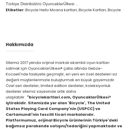
Türkiye Distribütörü OyuncaklarÜlkesi ..
Etiketler:
Bicycle Hello Moana kartlari
,
Bicycle Kartları
,
Bicycle
Hakkımızda
Sitemiz 2017 yılında orijinal markalı iskambil oyun kartları
satmak için OyuncaklarÜlkesi® çatısı altında Gebze-
Kocaeli'nde faaliyete geçmiştir, en yeni en özel desteleri siz
değerli müşterilerimizle buluşturmak en büyük gayemizdir.
Özel seri desteler, limited edition desteler, koleksiyonluk
desteler sitemiz sayesinde artık daha
ulaşılabilir.
"bicyclekartlari.com, OyuncaklarÜlkesi®
iştirakidir. Sitemizde yer alan 'Bicycle', The United
States Playing Card Company'nin (USPCC) ve
Cartamundi'nin tescilli ticari markalarıdır.
Platformumuz, orijinal Bicycle ürünlerinin Türkiye'deki
bağımsız perakende satışını/tedariğini yapmaktadır ve