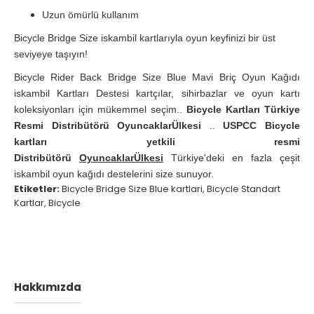
Uzun ömürlü kullanım
Bicycle Bridge Size iskambil kartlarıyla oyun keyfinizi bir üst
seviyeye taşıyın!
Bicycle Rider Back Bridge Size Blue Mavi Briç Oyun Kağıdı
iskambil Kartları Destesi kartçılar, sihirbazlar ve oyun kartı
koleksiyonları için mükemmel seçim..
Bicycle Kartları Türkiye
Resmi Distribütörü OyuncaklarÜlkesi
..
USPCC Bicycle
kartları yetkili resmi
Distribütörü
OyuncaklarÜlkesi
Türkiye'deki en fazla çeşit
iskambil oyun kağıdı destelerini size sunuyor.
Etiketler:
Bicycle Bridge Size Blue kartlari
,
Bicycle Standart
Kartlar
,
Bicycle
Hakkımızda