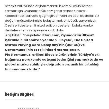
Sitemiz 2017 yılında orijinal markalı iskambil oyun kartları
satmak için OyuncaklarÜlkesi® çatısı altında Gebze-
Kocaeli'nde faaliyete geçmiştir, en yeni en özel desteleri siz
değerli müşterilerimizle buluşturmak en büyük gayemizdir.
Özel seri desteler, limited edition desteler, koleksiyonluk
desteler sitemiz sayesinde artık daha
ulaşılabilir.
"bicyclekartlari.com, OyuncaklarÜlkesi®
iştirakidir. Sitemizde yer alan 'Bicycle', The United
States Playing Card Company'nin (USPCC) ve
Cartamundi'nin tescilli ticari markalarıdır.
Platformumuz, orijinal Bicycle ürünlerinin Türkiye'deki
bağımsız perakende satışını/tedariğini yapmaktadır ve
global marka sahibiyle doğrudan organik bir ortaklığı
bulunmamaktadır."
İletişim Bilgileri