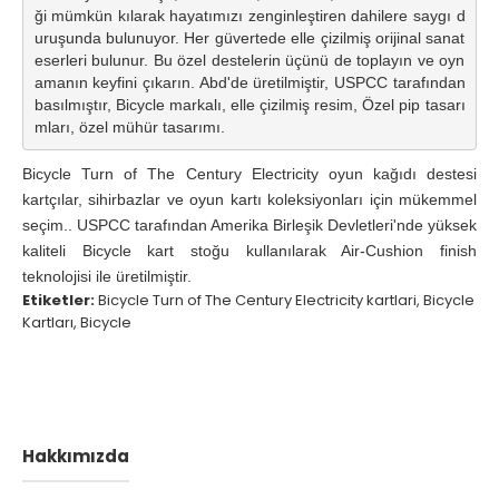
ği mümkün kılarak hayatımızı zenginleştiren dahilere saygı d
uruşunda bulunuyor. Her güvertede elle çizilmiş orijinal sanat 
eserleri bulunur. Bu özel destelerin üçünü de toplayın ve oyn
amanın keyfini çıkarın. Abd'de üretilmiştir, USPCC tarafından 
basılmıştır, Bicycle markalı, elle çizilmiş resim, Özel pip tasarı
mları, özel mühür tasarımı.
Bicycle Turn of The Century Electricity oyun kağıdı destesi
kartçılar, sihirbazlar ve oyun kartı koleksiyonları için mükemmel
seçim..
USPCC tarafından Amerika Birleşik Devletleri'nde yüksek
kaliteli Bicycle kart stoğu kullanılarak Air-Cushion finish
teknolojisi ile üretilmiştir.
Etiketler:
Bicycle Turn of The Century Electricity kartlari
,
Bicycle
Kartları
,
Bicycle
Hakkımızda