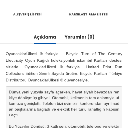
ALIŞVERIŞ LISTESI
KARŞILAŞTIRMA LISTESI
Açıklama
Yorumlar (0)
OyuncaklarÜlkesi ® farkıyla.. Bicycle Turn of The Century
Electricity Oyun Kağıdı koleksiyonluk iskambil Kartları destesi
sizlerle.. OyuncaklarÜlkesi ® farkıyla.. Limited Print Run
Collectors Edition Sınırlı Sayıda üretim. Bicycle Kartları Türkiye
Distribütörü OyuncaklarÜlkesi ® güvencesiyle.
Dünya yeni yüzyıla sayfa açarken, hayat siyah beyazdan ren
kliye dönüşmüş gibiydi. Otomobil, kelimenin tam anlamıyla uf
kumuzu genişletti. Telefon bizi evimizin konforundan ayrılmad
an başkalarına bağladı ve elektrik her türlü rahatlığın kapısın
ı açtı.

Bu Yüzyılın Dönüşü, 3 katlı seri, otomobili, telefonu ve elektri