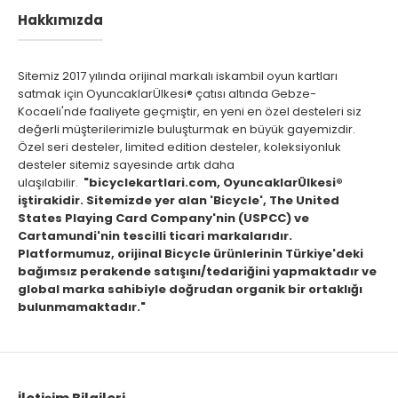
Hakkımızda
Sitemiz 2017 yılında orijinal markalı iskambil oyun kartları
satmak için OyuncaklarÜlkesi® çatısı altında Gebze-
Kocaeli'nde faaliyete geçmiştir, en yeni en özel desteleri siz
değerli müşterilerimizle buluşturmak en büyük gayemizdir.
Özel seri desteler, limited edition desteler, koleksiyonluk
desteler sitemiz sayesinde artık daha
ulaşılabilir.
"bicyclekartlari.com, OyuncaklarÜlkesi®
iştirakidir. Sitemizde yer alan 'Bicycle', The United
States Playing Card Company'nin (USPCC) ve
Cartamundi'nin tescilli ticari markalarıdır.
Platformumuz, orijinal Bicycle ürünlerinin Türkiye'deki
bağımsız perakende satışını/tedariğini yapmaktadır ve
global marka sahibiyle doğrudan organik bir ortaklığı
bulunmamaktadır."